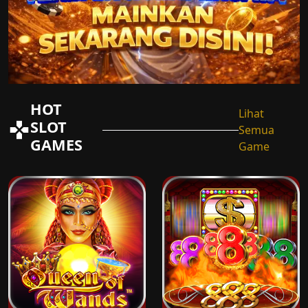
HOT
Lihat
SLOT
Semua
GAMES
Game