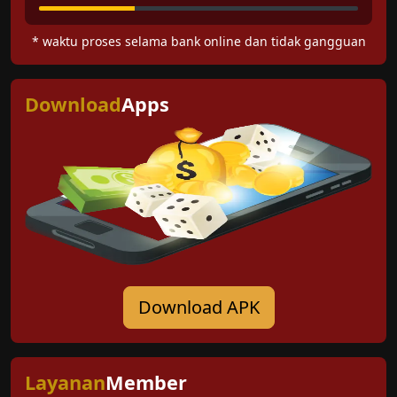
* waktu proses selama bank online dan tidak gangguan
Download
Apps
Download APK
Layanan
Member