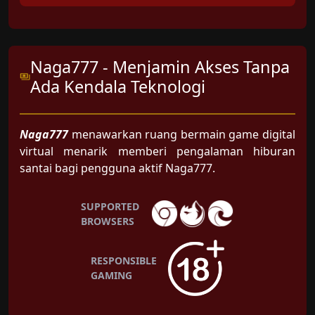
Naga777 - Menjamin Akses Tanpa
Ada Kendala Teknologi
Naga777
menawarkan ruang bermain game digital
virtual menarik memberi pengalaman hiburan
santai bagi pengguna aktif Naga777.
SUPPORTED
BROWSERS
RESPONSIBLE
GAMING