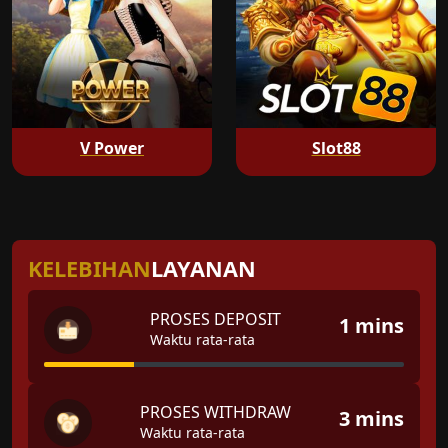
V Power
Slot88
KELEBIHAN
LAYANAN
PROSES DEPOSIT
1 mins
Waktu rata-rata
PROSES WITHDRAW
3 mins
Waktu rata-rata