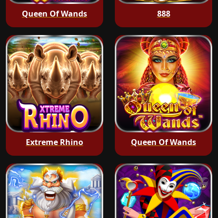
Queen Of Wands
888
Extreme Rhino
Queen Of Wands