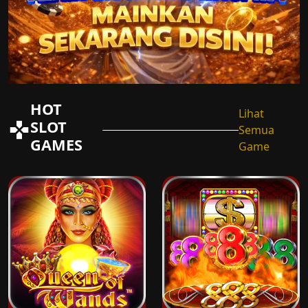
HOT
Lihat
SLOT
Semua
GAMES
Game