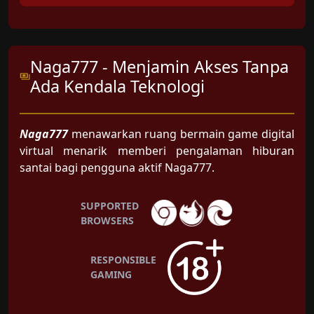
Naga777 - Menjamin Akses Tanpa
Ada Kendala Teknologi
Naga777
menawarkan ruang bermain game digital
virtual menarik memberi pengalaman hiburan
santai bagi pengguna aktif Naga777.
SUPPORTED
BROWSERS
RESPONSIBLE
GAMING