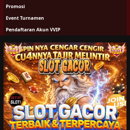
Promosi
Event Turnamen
Pendaftaran Akun VVIP