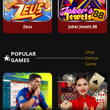
Zeus
Joker Jewels 88
Lihat
POPULAR
Semua
GAMES
Game