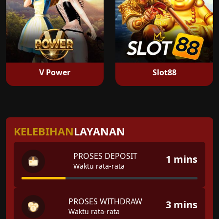
V Power
Slot88
KELEBIHAN
LAYANAN
PROSES DEPOSIT
1 mins
Waktu rata-rata
PROSES WITHDRAW
3 mins
Waktu rata-rata