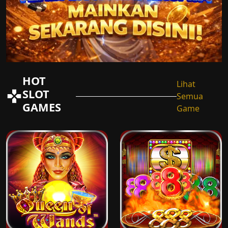
HOT
Lihat
SLOT
Semua
GAMES
Game