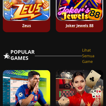
Zeus
Joker Jewels 88
Lihat
POPULAR
Semua
GAMES
Game