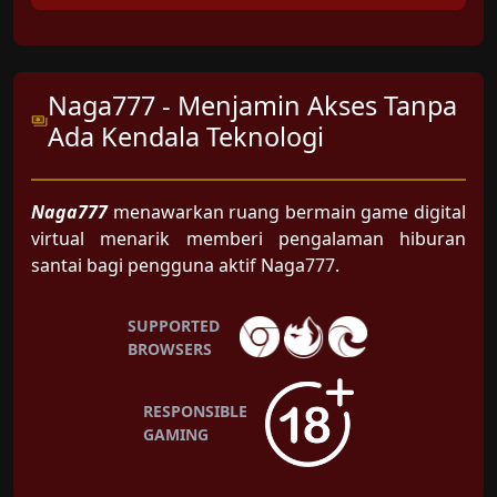
Naga777 - Menjamin Akses Tanpa
Ada Kendala Teknologi
Naga777
menawarkan ruang bermain game digital
virtual menarik memberi pengalaman hiburan
santai bagi pengguna aktif Naga777.
SUPPORTED
BROWSERS
RESPONSIBLE
GAMING