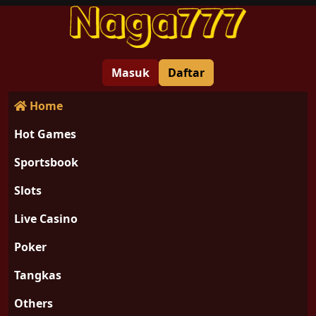
Masuk
Daftar
Home
Hot Games
Sportsbook
Slots
Live Casino
Poker
Tangkas
Others