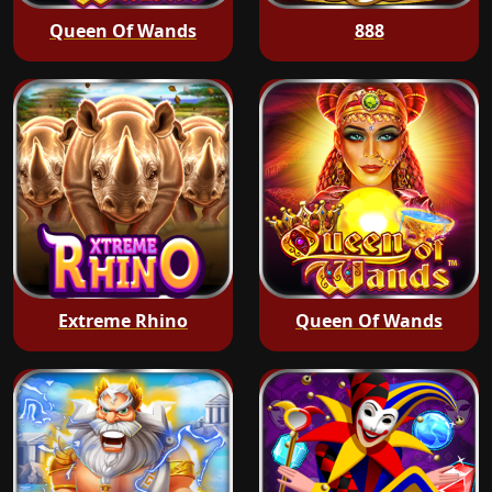
Queen Of Wands
888
Extreme Rhino
Queen Of Wands