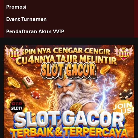
Promosi
Event Turnamen
Pendaftaran Akun VVIP