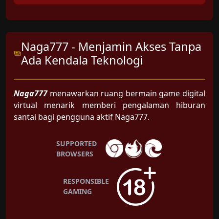
Naga777 - Menjamin Akses Tanpa
Ada Kendala Teknologi
Naga777
menawarkan ruang bermain game digital
virtual menarik memberi pengalaman hiburan
santai bagi pengguna aktif Naga777.
SUPPORTED
BROWSERS
RESPONSIBLE
GAMING