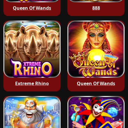
Queen Of Wands
888
Extreme Rhino
Queen Of Wands