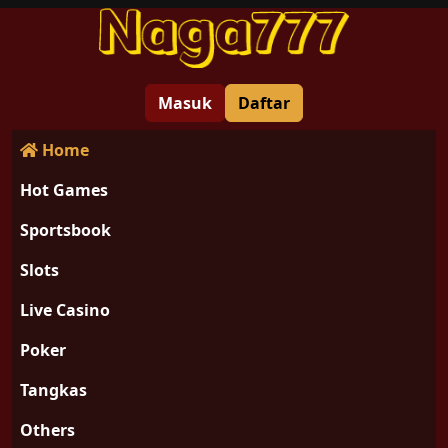
Masuk
Daftar
Home
Hot Games
Sportsbook
Slots
Live Casino
Poker
Tangkas
Others