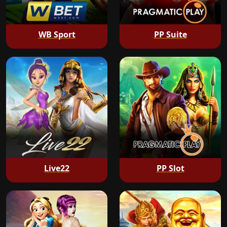
WB Sport
PP Suite
Live22
PP Slot