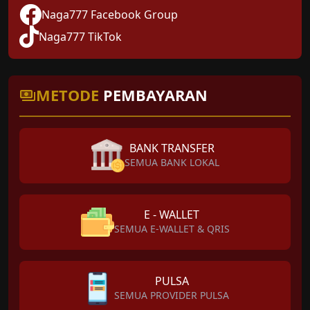
Naga777 Facebook Group
Naga777 TikTok
METODE
PEMBAYARAN
BANK TRANSFER
SEMUA BANK LOKAL
E - WALLET
SEMUA E-WALLET & QRIS
PULSA
SEMUA PROVIDER PULSA