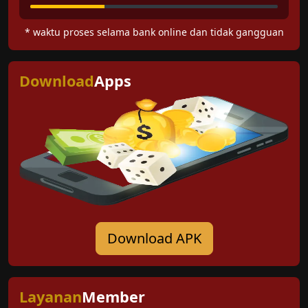
* waktu proses selama bank online dan tidak gangguan
Download
Apps
Download APK
Layanan
Member