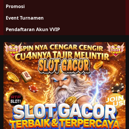
Promosi
Event Turnamen
Pendaftaran Akun VVIP