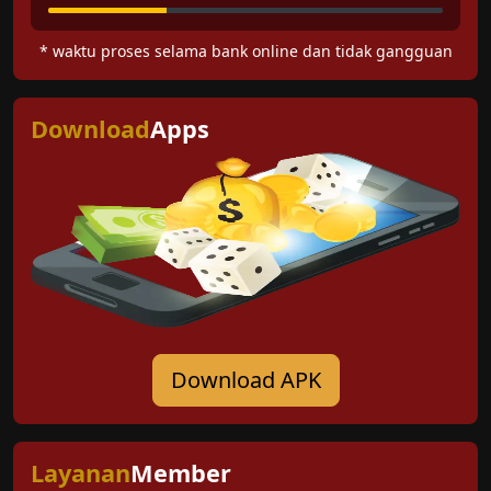
* waktu proses selama bank online dan tidak gangguan
Download
Apps
Download APK
Layanan
Member