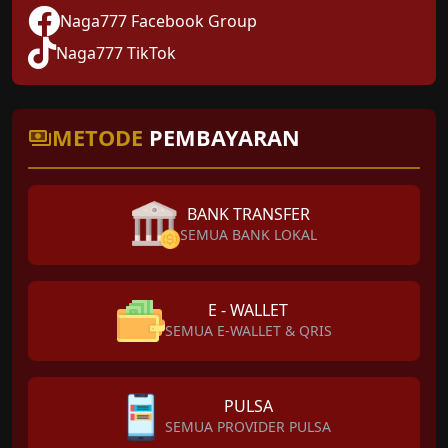
Naga777 Facebook Group
Naga777 TikTok
METODE
PEMBAYARAN
BANK TRANSFER
SEMUA BANK LOKAL
E - WALLET
SEMUA E-WALLET & QRIS
PULSA
SEMUA PROVIDER PULSA