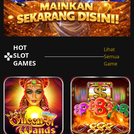
HOT
Lihat
SLOT
Semua
GAMES
Game