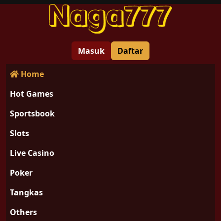
Masuk
Daftar
Home
Hot Games
Sportsbook
Slots
Live Casino
Poker
Tangkas
Others