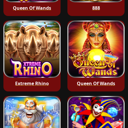
Queen Of Wands
888
Extreme Rhino
Queen Of Wands