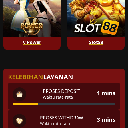
V Power
Slot88
KELEBIHAN
LAYANAN
PROSES DEPOSIT
1 mins
Waktu rata-rata
PROSES WITHDRAW
3 mins
Waktu rata-rata