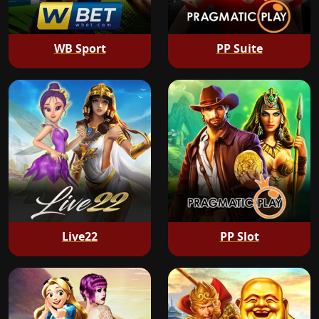
WB Sport
PP Suite
Live22
PP Slot