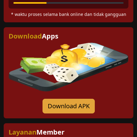
* waktu proses selama bank online dan tidak gangguan
Download
Apps
Download APK
Layanan
Member