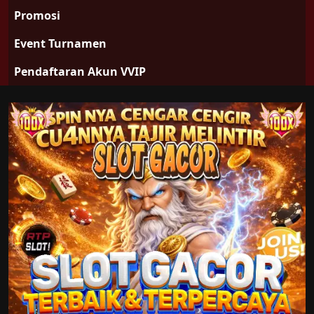
Promosi
Event Turnamen
Pendaftaran Akun VVIP