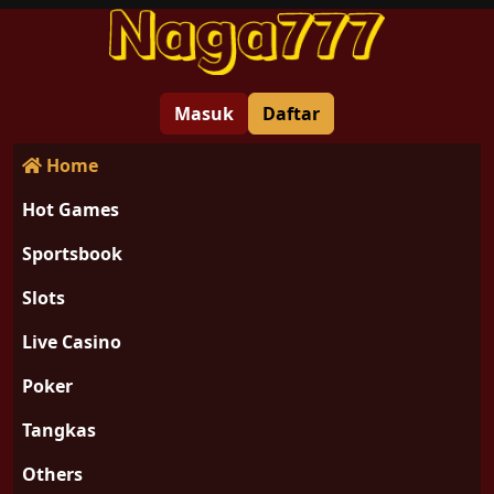
Masuk
Daftar
Home
Hot Games
Sportsbook
Slots
Live Casino
Poker
Tangkas
Others