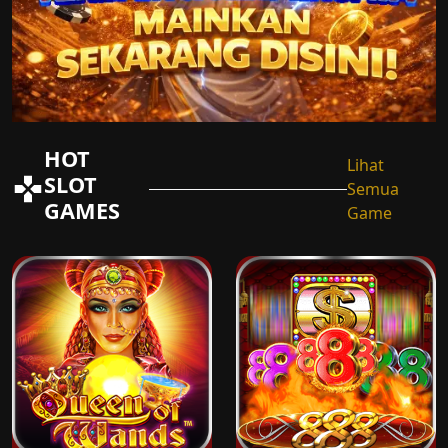
HOT
Lihat
SLOT
Semua
GAMES
Game