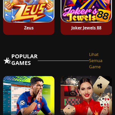
Zeus
Joker Jewels 88
Lihat
POPULAR
Semua
GAMES
Game