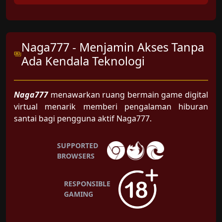
Naga777 - Menjamin Akses Tanpa
Ada Kendala Teknologi
Naga777
menawarkan ruang bermain game digital
virtual menarik memberi pengalaman hiburan
santai bagi pengguna aktif Naga777.
SUPPORTED
BROWSERS
RESPONSIBLE
GAMING