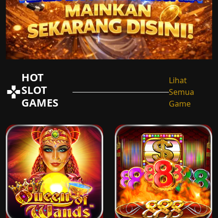
HOT
Lihat
SLOT
Semua
GAMES
Game