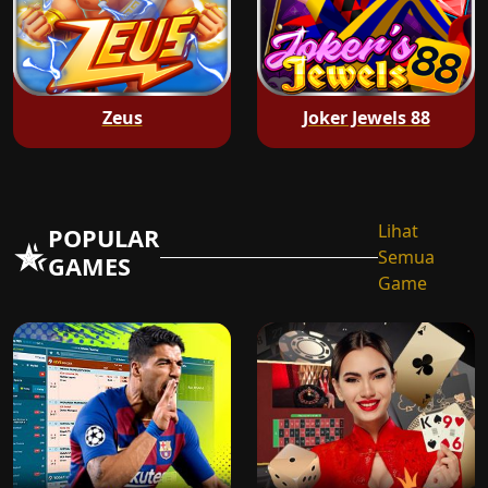
Zeus
Joker Jewels 88
Lihat
POPULAR
Semua
GAMES
Game