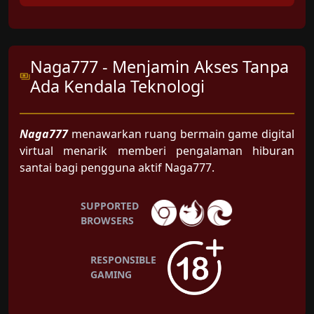
Naga777 - Menjamin Akses Tanpa
Ada Kendala Teknologi
Naga777
menawarkan ruang bermain game digital
virtual menarik memberi pengalaman hiburan
santai bagi pengguna aktif Naga777.
SUPPORTED
BROWSERS
RESPONSIBLE
GAMING