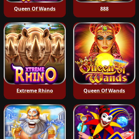
Queen Of Wands
888
Extreme Rhino
Queen Of Wands