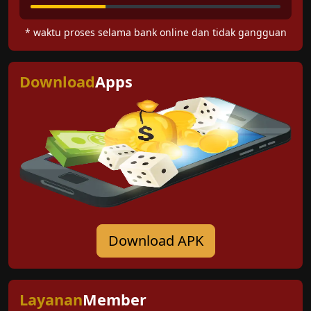
* waktu proses selama bank online dan tidak gangguan
Download
Apps
Download APK
Layanan
Member