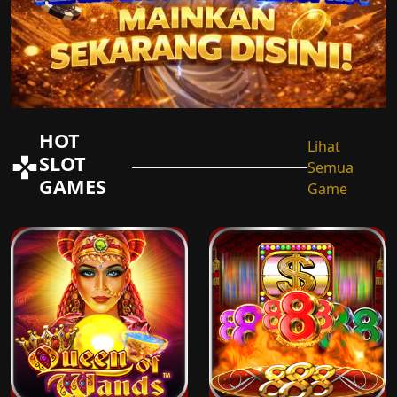
HOT
Lihat
SLOT
Semua
GAMES
Game