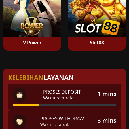
V Power
Slot88
KELEBIHAN
LAYANAN
PROSES DEPOSIT
1 mins
Waktu rata-rata
PROSES WITHDRAW
3 mins
Waktu rata-rata