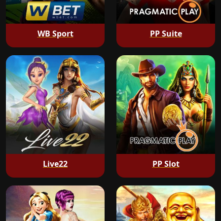
WB Sport
PP Suite
Live22
PP Slot