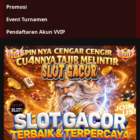
Promosi
Event Turnamen
Pendaftaran Akun VVIP