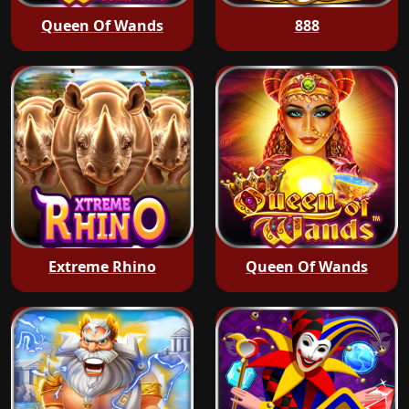
Queen Of Wands
888
Extreme Rhino
Queen Of Wands