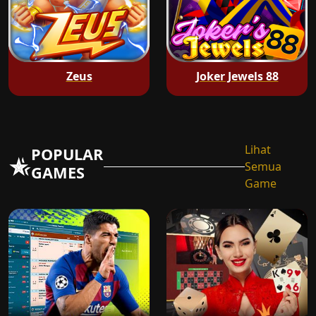
Zeus
Joker Jewels 88
Lihat
POPULAR
Semua
GAMES
Game