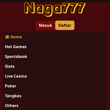
Masuk
Daftar
Home
Hot Games
Sportsbook
Slots
Live Casino
Poker
Tangkas
Others