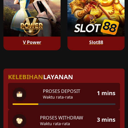
V Power
Slot88
KELEBIHAN
LAYANAN
PROSES DEPOSIT
1 mins
Waktu rata-rata
PROSES WITHDRAW
3 mins
Waktu rata-rata