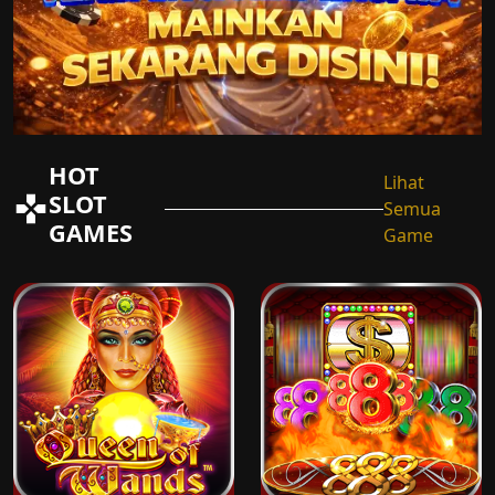
HOT
Lihat
SLOT
Semua
GAMES
Game