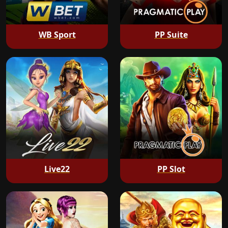
WB Sport
PP Suite
Live22
PP Slot