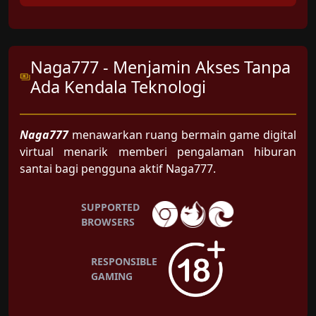
Naga777 - Menjamin Akses Tanpa
Ada Kendala Teknologi
Naga777
menawarkan ruang bermain game digital
virtual menarik memberi pengalaman hiburan
santai bagi pengguna aktif Naga777.
SUPPORTED
BROWSERS
RESPONSIBLE
GAMING