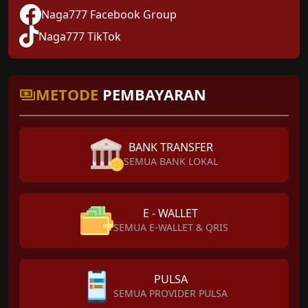
Naga777 Facebook Group
Naga777 TikTok
METODE
PEMBAYARAN
BANK TRANSFER
SEMUA BANK LOKAL
E - WALLET
SEMUA E-WALLET & QRIS
PULSA
SEMUA PROVIDER PULSA