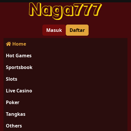
Masuk
Daftar
Home
Hot Games
Sportsbook
Slots
Live Casino
Poker
Tangkas
Others