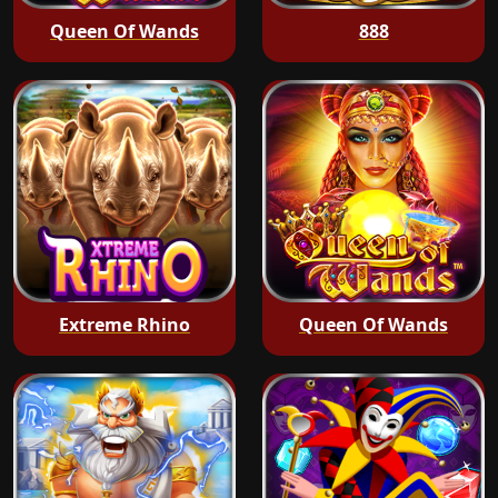
Queen Of Wands
888
Extreme Rhino
Queen Of Wands