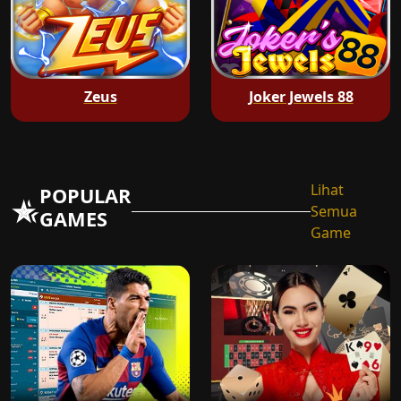
Zeus
Joker Jewels 88
Lihat
POPULAR
Semua
GAMES
Game