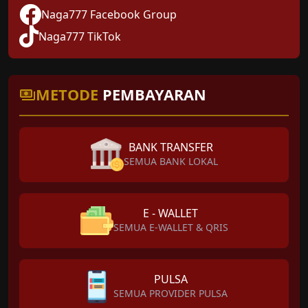
Naga777 Facebook Group
Naga777 TikTok
METODE
PEMBAYARAN
BANK TRANSFER
SEMUA BANK LOKAL
E - WALLET
SEMUA E-WALLET & QRIS
PULSA
SEMUA PROVIDER PULSA