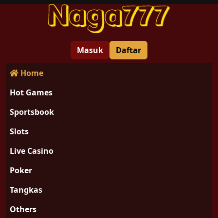
Masuk
Daftar
Home
Hot Games
Sportsbook
Slots
Live Casino
Poker
Tangkas
Others