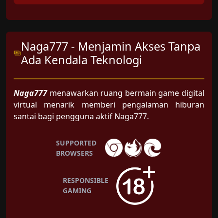
Naga777 - Menjamin Akses Tanpa
Ada Kendala Teknologi
Naga777
menawarkan ruang bermain game digital
virtual menarik memberi pengalaman hiburan
santai bagi pengguna aktif Naga777.
SUPPORTED
BROWSERS
RESPONSIBLE
GAMING