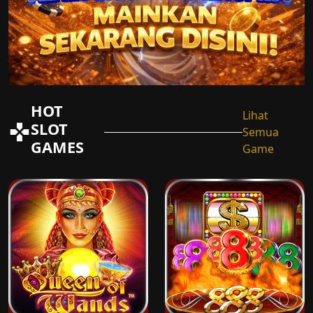
HOT
Lihat
SLOT
Semua
GAMES
Game