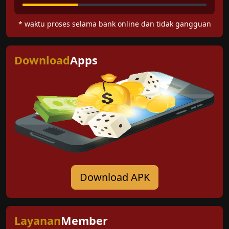
* waktu proses selama bank online dan tidak gangguan
Download
Apps
Download APK
Layanan
Member