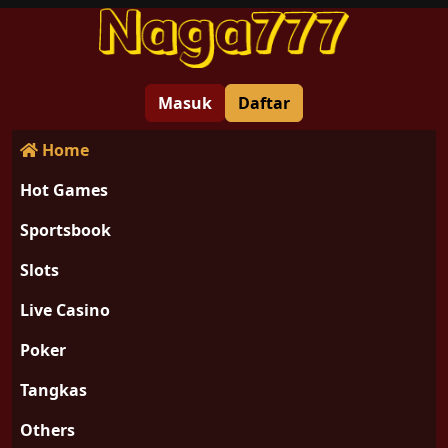
Masuk
Daftar
Home
Hot Games
Sportsbook
Slots
Live Casino
Poker
Tangkas
Others