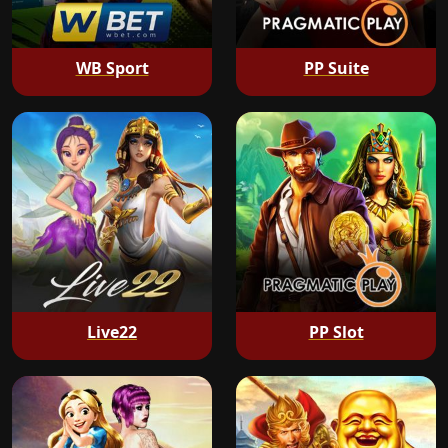
WB Sport
PP Suite
Live22
PP Slot