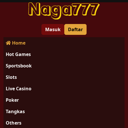
Masuk
Daftar
Home
Hot Games
Sportsbook
Slots
Live Casino
Poker
Tangkas
Others