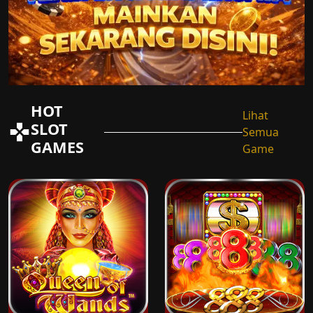
HOT
Lihat
SLOT
Semua
GAMES
Game