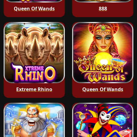
Queen Of Wands
888
Extreme Rhino
Queen Of Wands