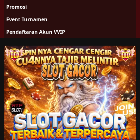
Promosi
Event Turnamen
Pendaftaran Akun VVIP