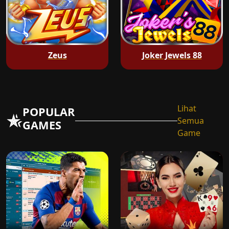
Zeus
Joker Jewels 88
Lihat
POPULAR
Semua
GAMES
Game