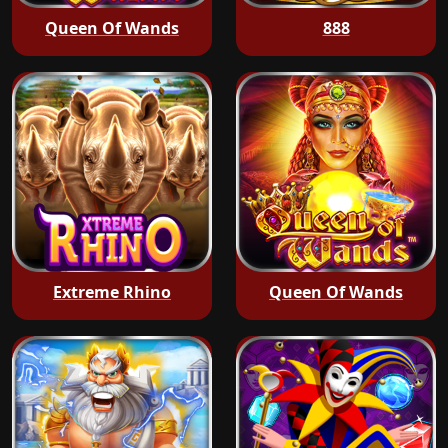
Queen Of Wands
888
Extreme Rhino
Queen Of Wands