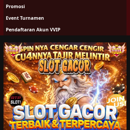
Promosi
Event Turnamen
Pendaftaran Akun VVIP