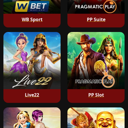
WB Sport
PP Suite
Live22
PP Slot