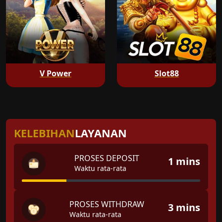
V Power
Slot88
KELEBIHAN
LAYANAN
PROSES DEPOSIT
1 mins
Waktu rata-rata
PROSES WITHDRAW
3 mins
Waktu rata-rata