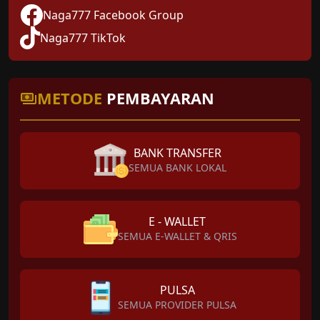
Naga777 Facebook Group
Naga777 TikTok
METODE
PEMBAYARAN
BANK TRANSFER
SEMUA BANK LOKAL
E - WALLET
SEMUA E-WALLET & QRIS
PULSA
SEMUA PROVIDER PULSA