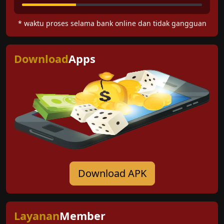
* waktu proses selama bank online dan tidak gangguan
Download
Apps
Download APK
Layanan
Member