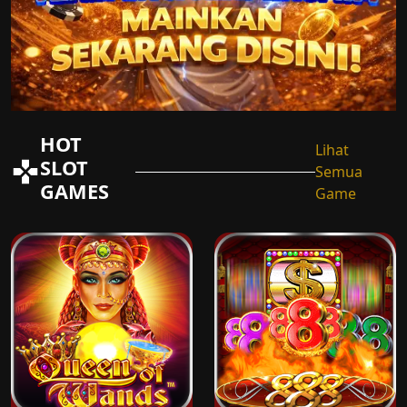
HOT
Lihat
SLOT
Semua
GAMES
Game