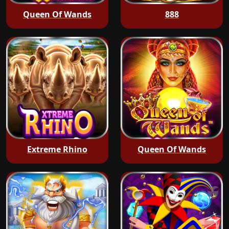
Queen Of Wands
888
Extreme Rhino
Queen Of Wands