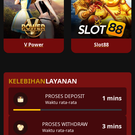
V Power
Slot88
KELEBIHAN
LAYANAN
PROSES DEPOSIT
1 mins
Waktu rata-rata
PROSES WITHDRAW
3 mins
Waktu rata-rata