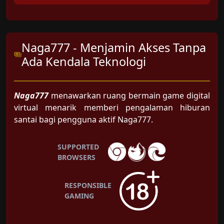
Naga777 - Menjamin Akses Tanpa
Ada Kendala Teknologi
Naga777
menawarkan ruang bermain game digital
virtual menarik memberi pengalaman hiburan
santai bagi pengguna aktif Naga777.
SUPPORTED
BROWSERS
RESPONSIBLE
GAMING