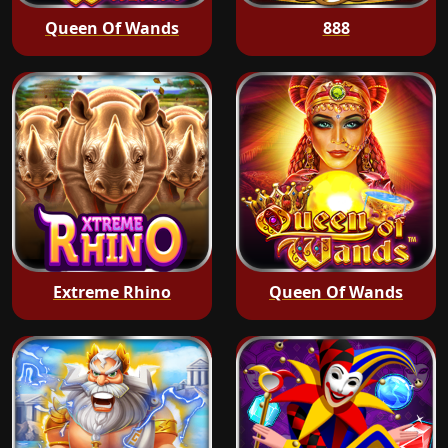
Queen Of Wands
888
Extreme Rhino
Queen Of Wands