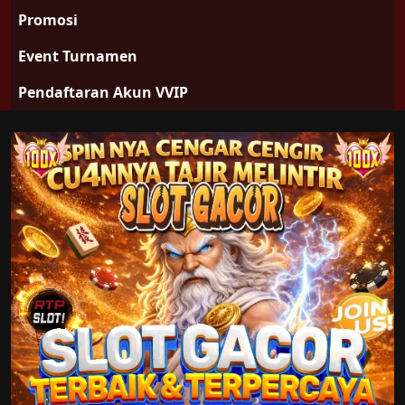
Promosi
Event Turnamen
Pendaftaran Akun VVIP